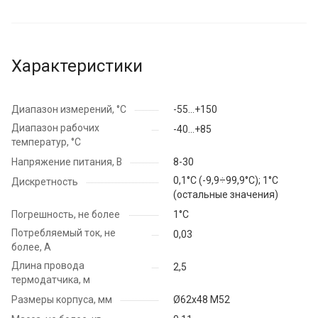
Характеристики
Диапазон измерений, °C
-55...+150
Диапазон рабочих
-40...+85
температур, °C
Напряжение питания, В
8-30
0,1°С (-9,9÷99,9°С); 1°С
Дискретность
(остальные значения)
Погрешность, не более
1°С
Потребляемый ток, не
0,03
более, А
Длина провода
2,5
термодатчика, м
Размеры корпуса, мм
Ø62х48 М52