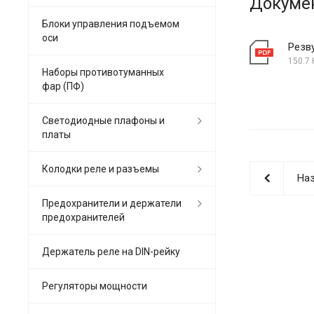
Докуме
Блоки управления подъемом
оси
Резв
150.7 
Наборы противотуманных
фар (ПФ)
Светодиодные плафоны и
платы
Колодки реле и разъемы
Наз
Предохранители и держатели
предохранителей
Держатель реле на DIN-рейку
Регуляторы мощности