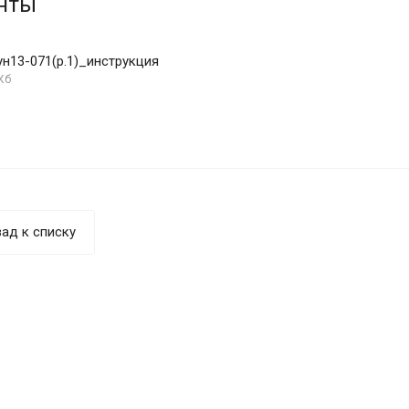
нты
ун13-071(р.1)_инструкция
Кб
ад к списку