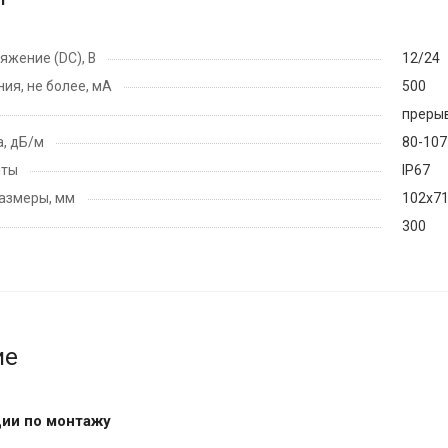
яжение (DC), В
12/24
ия, не более, мА
500
преры
а, дБ/м
80-107
иты
IP67
азмеры, мм
102х7
300
ие
ии по монтажу