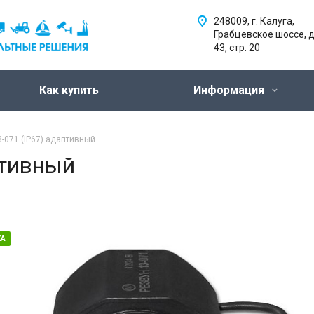
248009, г. Калуга,
Грабцевское шоссе, д
43, стр. 20
Как купить
Информация
-071 (IP67) адаптивный
птивный
КА