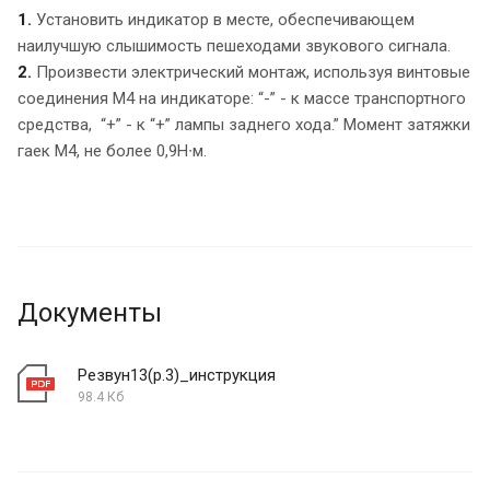
1.
Установить индикатор в месте, обеспечивающем
наилучшую слышимость пешеходами звукового сигнала.
2.
Произвести электрический монтаж, используя винтовые
соединения М4 на индикаторе: “-” - к массе транспортного
средства, “+” - к “+” лампы заднего хода.” Момент затяжки
гаек М4, не более 0,9Н∙м.
Документы
Резвун13(р.3)_инструкция
98.4 Кб