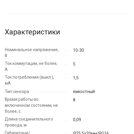
Характеристики
Номинальное напряжение,
10-30
В
Ток коммутации, не более,
5
А
Ток потребления (выкл.),
1,5
мА
Тип сенсора
ёмкостный
Время работы во
8
включенном состоянии, не
более, с
Длина соединительного
0,09
провода, м
Габаритные/
Ø25,5х20мм/PG16