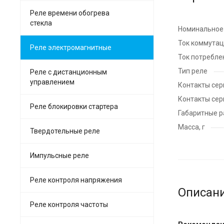
Реле времени обогрева
стекла
Номинальное 
Ток коммутац
Реле электромагнитные
Ток потребле
Тип реле
Реле с дистанционным
управлением
Контакты сери
Контакты сери
Реле блокировки стартера
Габаритные р
Масса, г
Твердотельные реле
Импульсные реле
Реле контроля напряжения
Описан
Реле контроля частоты