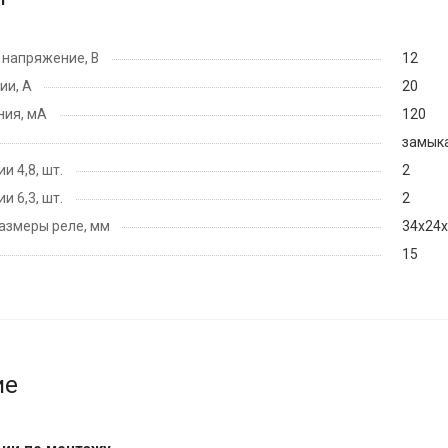
напряжение, В
12
ии, А
20
ния, мА
120
замык
и 4,8, шт.
2
и 6,3, шт.
2
азмеры реле, мм
34х24
15
ие