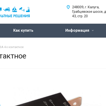
248009, г. Калуга,
Грабцевское шоссе, д
43, стр. 20
Как купить
Информация
0А 4-х контактное
нтактное