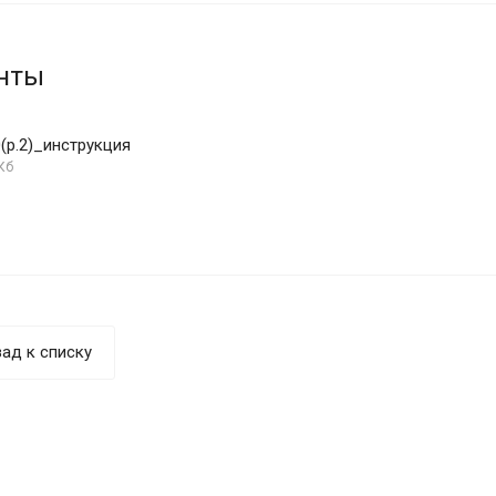
нты
(р.2)_инструкция
Кб
ад к списку