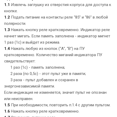
1.1
Извлечь заглушку из отверстия корпуса для доступа к
кнопке.
1.2
Подать питание на контакты реле “85” и “86” в любой
полярности.
1.3
Нажать кнопку реле кратковременно. Индикатор реле
начнет мигать. Если память заполнена - индикатор мигнет
1 раз (1с) и выйдет из режима.
1.4
Нажать любую из кнопок (“А”, “В”) на ПУ
кратковременно. Количество миганий индикатора ПУ
свидетельствует:
1 раз (1с) - память заполнена;
2 раза (по 0,5с) - этот пульт уже в памяти;
3 раза - пульт добавлен и сохранен в
энергонезависимой памяти.
Если индикация не изменяется, значит пульт не опознан
или неисправен.
1.5
При необходимости, повторить п.1.4 с другим пультом.
1.6
Нажать кнопку реле кратковременно.