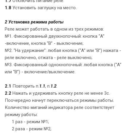
1.7
Отключить питание реле.
1.8
Установить заглушку на место.
2 Установка режима работы
Реле может работать в одном из трех режимов:
№1. Фиксированный двухкнопочный: кнопка “А”
-включение, кнопка “В” - выключение;
№2. “На удержание”: любая кнопка (“А” или “В”) нажата -
реле включено, отжата - реле выключено;
№3. Фиксированный однокнопочный: любая кнопка (“А”
или “В”) - включение/выключение.
2.1
Повторить п.
1.1
, п.
1.2
.
2.2
Нажать и удерживать кнопку реле не менее 3с.
Поочередно начнут переключаться режимы работы.
Количество миганий индикатора реле соответствует
режиму работы:
1 раз - режим №1;
2 раза - режим №2;