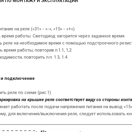
Я ПО МОНТАЖУ И ЭКСПЛУАТАЦИИ
ание на реле («31» - «-», «15» - «+»).
время работы. Светодиод загорится через заданное время.
ь реле на необходимое время с помощью подстроечного резис
 время работы, повторив п.1.1, 1,2.
одимости, повторить п.п. 1.3, 1.4
а и подключение
ь реле по схеме (рис.1).
ркировка на крышке реле соответствует виду со стороны конта
нает работать после подачи напряжения питания на вывод «15
тому, для включения/выключения реле, следует использовать кн