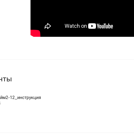
нты
айм2-12_инструкция
б