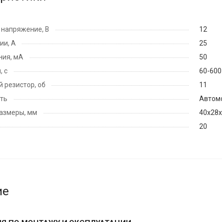
напряжение, В
12
ии, А
25
ния, мА
50
, с
60-600
 резистор, об
11
ть
Автомо
азмеры, мм
40х28
20
ие